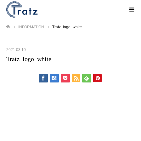
INFORMATION
Tratz_logo_white
ホーム
2021.03.10
Tratz_logo_white