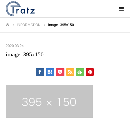
INFORMATION
image_395x150
ホーム
2020.03.24
image_395x150