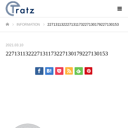
INFORMATION
227131132227131173227130179227130153
ホーム
2021.03.10
227131132227131173227130179227130153