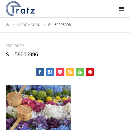
INFORMATION
S__59006996
ホーム
2021.06.29
S__59006996